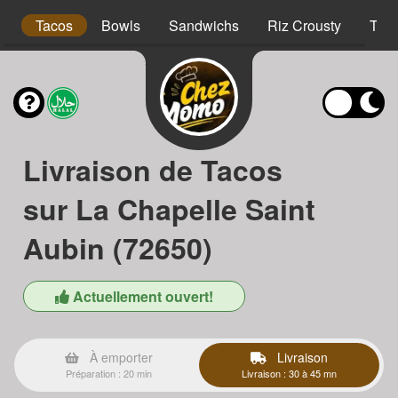
s
Tacos
Bowls
Sandwichs
Riz Crousty
Tex
Livraison de Tacos
sur La Chapelle Saint
Aubin (72650)
Actuellement ouvert!
À emporter
Livraison
Préparation : 20 min
Livraison : 30 à 45 mn