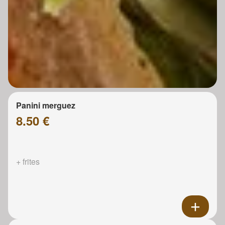
Panini merguez
8.50 €
+ frites