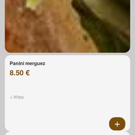
Panini merguez
8.50 €
+ frites