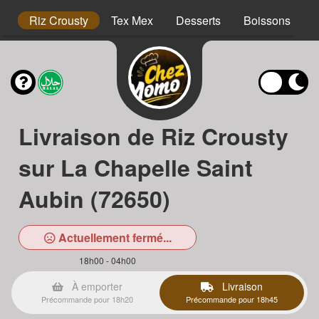
hs
Riz Crousty
Tex Mex
Desserts
Boissons
Livraison de Riz Crousty
sur La Chapelle Saint
Aubin (72650)
Actuellement fermé...
18h00 - 04h00
À emporter
Livraison
Précommande pour 18h20
Précommande pour 18h45