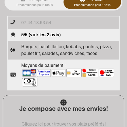
Précommande pour 18h20
Précommande pour 18h45
07.44.13.93.54
5/5 (voir les 2 avis)
Burgers, halal, italien, kebabs, paninis, pizza,
poulet frit, salades, sandwiches, tacos
Moyens de paiement :
Je compose avec mes envies!
Cliquez ici pour trouver vos plats préférés!