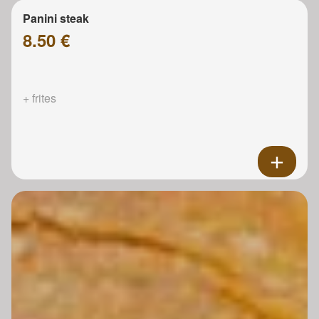
Panini steak
8.50 €
+ frites