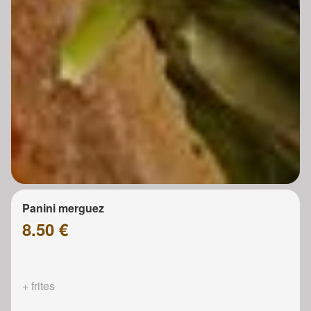
Panini merguez
8.50 €
+ frites