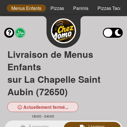
s
Menus Enfants
Pizzas
Paninis
Pizzas Tacos
Livraison de Menus
Enfants
sur La Chapelle Saint
Aubin (72650)
Actuellement fermé...
18h00 - 04h00
À emporter
Livraison