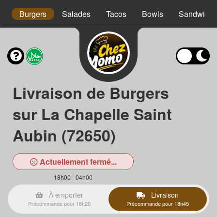
os
Burgers
Salades
Tacos
Bowls
Sandwichs
Livraison de Burgers
sur La Chapelle Saint
Aubin (72650)
Actuellement fermé...
18h00 - 04h00
À emporter
Livraison
Précommande pour 18h20
Précommande pour 18h45