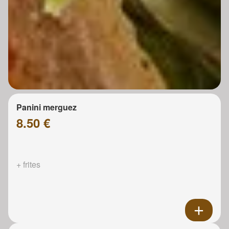
Panini merguez
8.50 €
+ frites