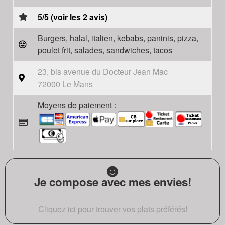
5/5 (voir les 2 avis)
Burgers, halal, italien, kebabs, paninis, pizza,
poulet frit, salades, sandwiches, tacos
23, bis avenue du Docteur Jean Mac
72000 Le Mans
Moyens de paiement :
Je compose avec mes envies!
Cliquez ici pour trouver vos plats préférés!