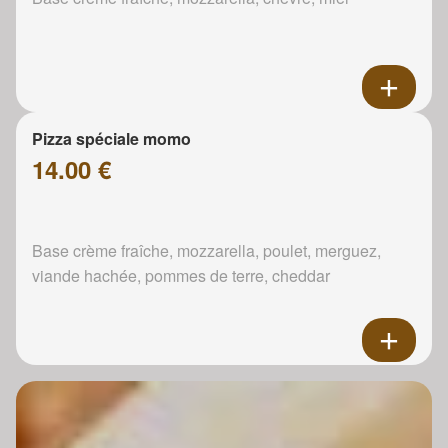
Pizza spéciale momo
14.00 €
Base crème fraîche, mozzarella, poulet, merguez,
viande hachée, pommes de terre, cheddar