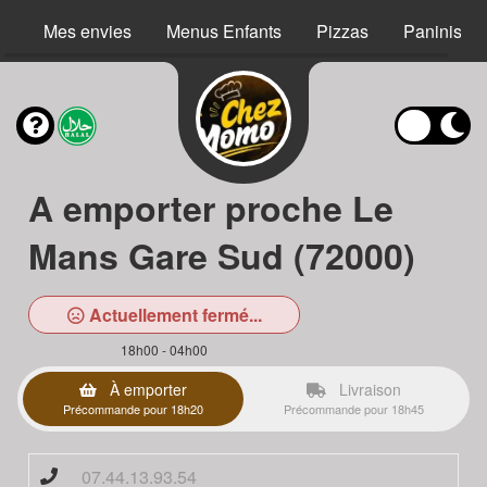
Mes envies
Menus Enfants
Pizzas
Paninis
A emporter proche Le
Mans Gare Sud (72000)
Actuellement fermé...
18h00 - 04h00
À emporter
Livraison
Précommande pour 18h20
Précommande pour 18h45
07.44.13.93.54