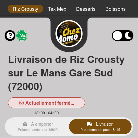
hs
Riz Crousty
Tex Mex
Desserts
Boissons
Livraison de Riz Crousty
sur Le Mans Gare Sud
(72000)
Actuellement fermé...
18h00 - 04h00
À emporter
Livraison
Précommande pour 18h20
Précommande pour 18h45