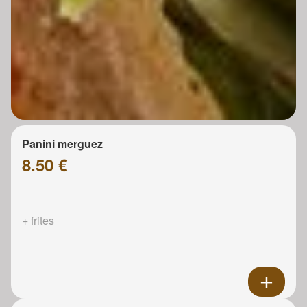
Panini merguez
8.50 €
+ frites