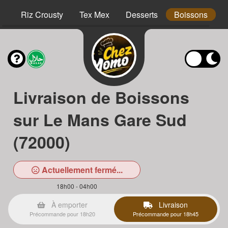
hs
Riz Crousty
Tex Mex
Desserts
Boissons
Livraison de Boissons
sur Le Mans Gare Sud
(72000)
Actuellement fermé...
18h00 - 04h00
À emporter
Livraison
Précommande pour 18h20
Précommande pour 18h45