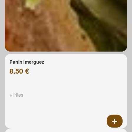
Panini merguez
8.50 €
+ frites