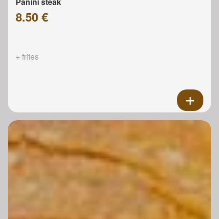
Panini steak
8.50 €
+ frites