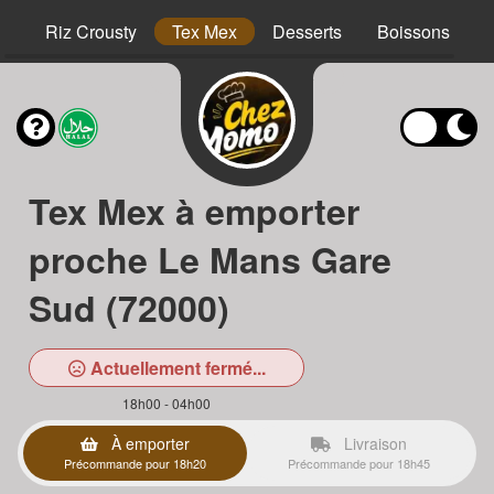
hs
Riz Crousty
Tex Mex
Desserts
Boissons
Tex Mex à emporter
proche Le Mans Gare
Sud (72000)
Actuellement fermé...
18h00 - 04h00
À emporter
Livraison
Précommande pour 18h20
Précommande pour 18h45