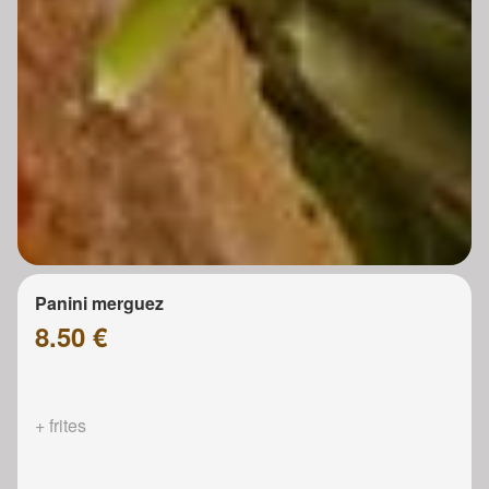
Panini merguez
8.50 €
+ frites