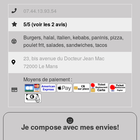
07.44.13.93.54
5/5 (voir les 2 avis)
Burgers, halal, italien, kebabs, paninis, pizza,
poulet frit, salades, sandwiches, tacos
23, bis avenue du Docteur Jean Mac
72000 Le Mans
Moyens de paiement :
Je compose avec mes envies!