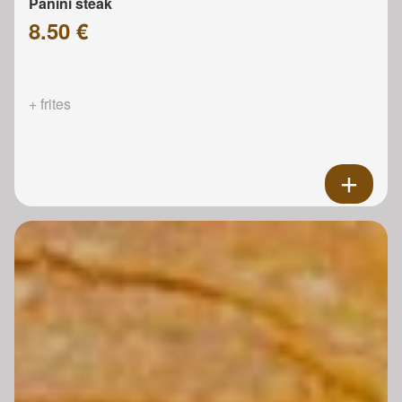
Panini steak
8.50 €
+ frites