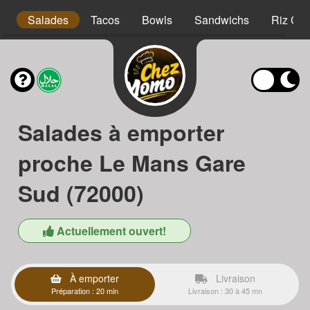
s
Salades
Tacos
Bowls
Sandwichs
Riz Cro
Salades à emporter
proche Le Mans Gare
Sud (72000)
Actuellement ouvert!
À emporter
Livraison
Préparation : 20 min
Livraison : 30 à 45 mn