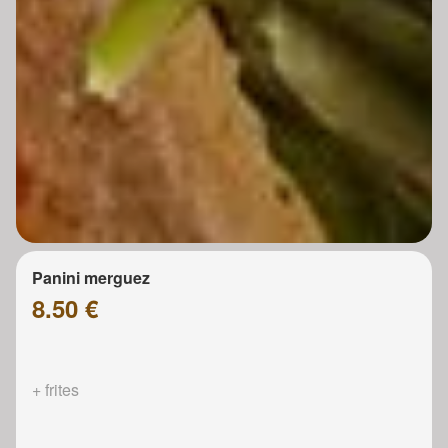
Panini merguez
8.50 €
+ frites