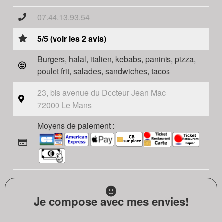
07.44.13.93.54
5/5 (voir les 2 avis)
Burgers, halal, italien, kebabs, paninis, pizza,
poulet frit, salades, sandwiches, tacos
23, bis avenue du Docteur Jean Mac
72000 Le Mans
Moyens de paiement :
Je compose avec mes envies!