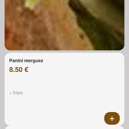
Panini merguez
8.50 €
+ frites