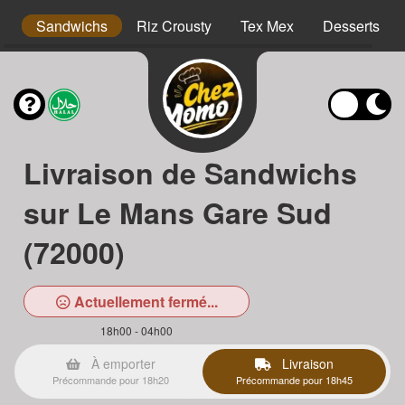
s
Sandwichs
Riz Crousty
Tex Mex
Desserts
Livraison de Sandwichs
sur Le Mans Gare Sud
(72000)
Actuellement fermé...
18h00 - 04h00
À emporter
Livraison
Précommande pour 18h20
Précommande pour 18h45