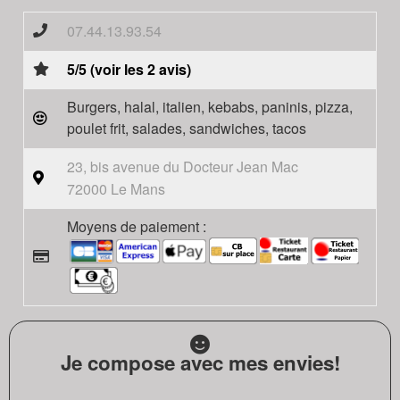
07.44.13.93.54
5/5 (voir les 2 avis)
Burgers, halal, italien, kebabs, paninis, pizza,
poulet frit, salades, sandwiches, tacos
23, bis avenue du Docteur Jean Mac
72000 Le Mans
Moyens de paiement :
Je compose avec mes envies!