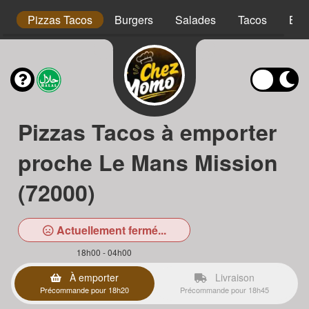
is
Pizzas Tacos
Burgers
Salades
Tacos
Bow
Pizzas Tacos à emporter
proche Le Mans Mission
(72000)
Actuellement fermé...
18h00 - 04h00
À emporter
Livraison
Précommande pour 18h20
Précommande pour 18h45