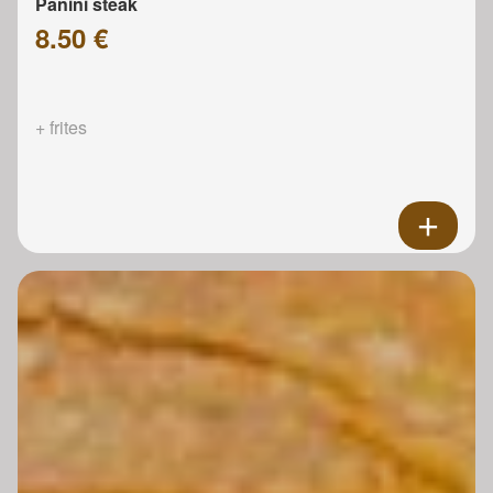
Panini steak
8.50 €
+ frites