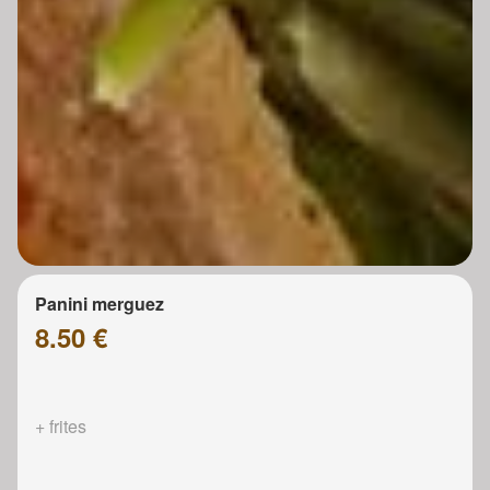
Panini merguez
8.50 €
+ frites