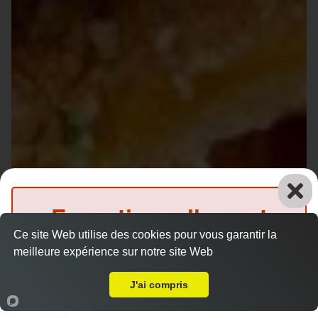
Exceptionnellement
Ce site Web utilise des cookies pour vous garantir la
fermé
meilleure expérience sur notre site Web
Livraison sur Le Mans Mission
(Précommande possible)
J'ai compris
Accueil
Panier
Compte