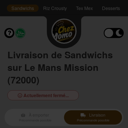
s
Sandwichs
Riz Crousty
Tex Mex
Desserts
Livraison de Sandwichs
sur Le Mans Mission
(72000)
Actuellement fermé...
À emporter
Livraison
Précommande possible
Précommande possible