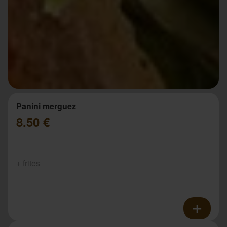
Panini merguez
8.50 €
+ frites