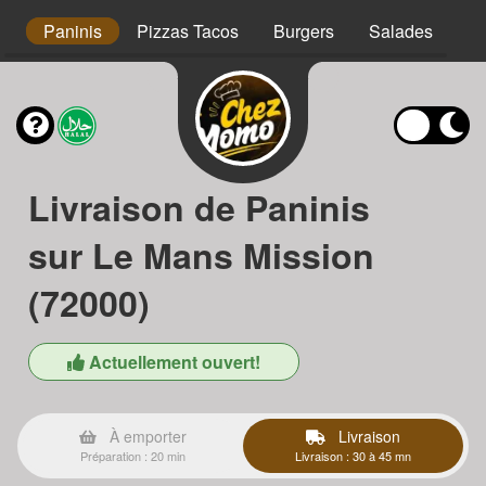
s
Paninis
Pizzas Tacos
Burgers
Salades
Ta
Livraison de Paninis
sur Le Mans Mission
(72000)
Actuellement ouvert!
À emporter
Livraison
Préparation : 20 min
Livraison : 30 à 45 mn