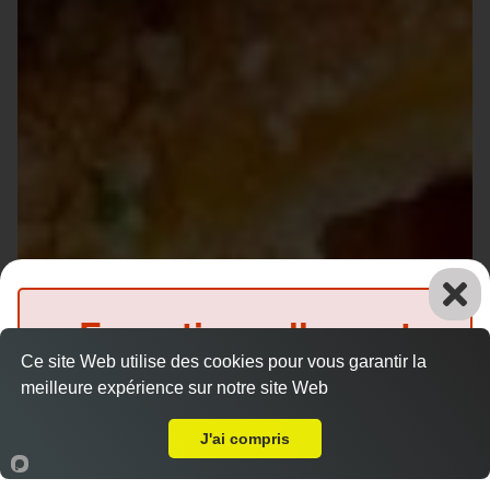
Exceptionnellement
Ce site Web utilise des cookies pour vous garantir la
fermé
meilleure expérience sur notre site Web
Livraison sur Le Mans Mission
(Précommande possible)
J'ai compris
Accueil
Panier
Compte