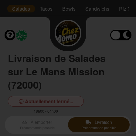
s
Salades
Tacos
Bowls
Sandwichs
Riz Cro
Livraison de Salades
sur Le Mans Mission
(72000)
Actuellement fermé...
18h00 - 04h00
À emporter
Livraison
Précommande possible
Précommande possible