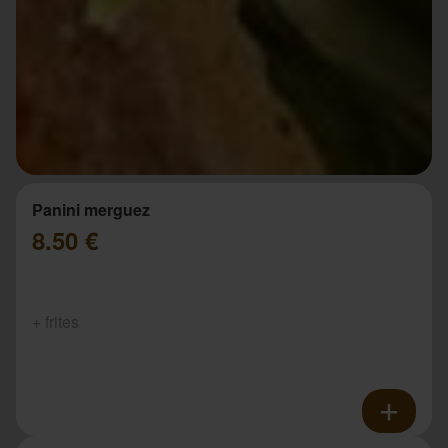
Panini merguez
8.50 €
+ frites