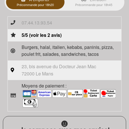
Précommande pour 18h20
Précommande pour 18h45
07.44.13.93.54
5/5 (voir les 2 avis)
Burgers, halal, italien, kebabs, paninis, pizza,
poulet frit, salades, sandwiches, tacos
23, bis avenue du Docteur Jean Mac
72000 Le Mans
Moyens de paiement :