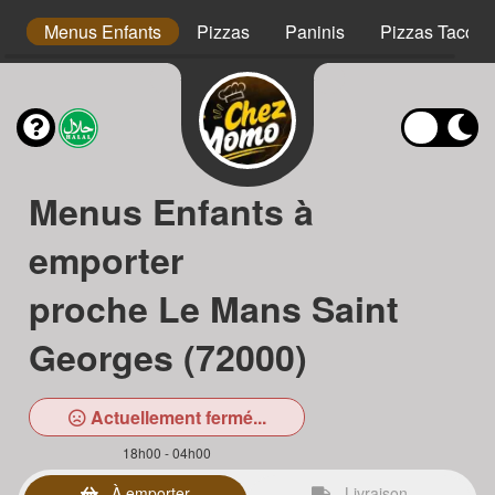
s
Menus Enfants
Pizzas
Paninis
Pizzas Tacos
Menus Enfants à
emporter
proche Le Mans Saint
Georges (72000)
Actuellement fermé...
18h00 - 04h00
À emporter
Livraison