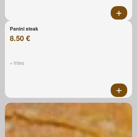
Panini steak
8.50 €
+ frites