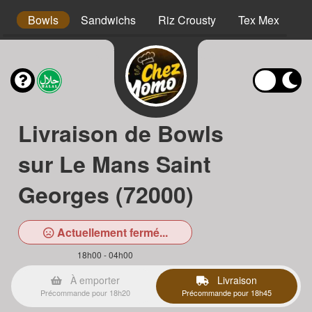
s
Bowls
Sandwichs
Riz Crousty
Tex Mex
D
Livraison de Bowls
sur Le Mans Saint
Georges (72000)
Actuellement fermé...
18h00 - 04h00
À emporter
Livraison
Précommande pour 18h20
Précommande pour 18h45