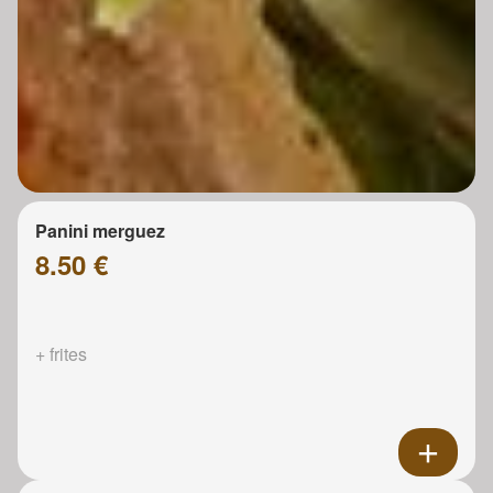
Panini merguez
8.50 €
+ frites