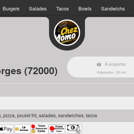
Burgers
Salades
Tacos
Bowls
Sandwichs
À emporter
rges (72000)
Préparation : 20 min
s, pizza, poulet frit, salades, sandwiches, tacos