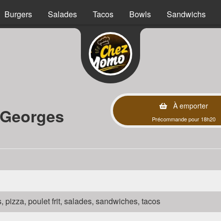
Burgers
Salades
Tacos
Bowls
Sandwichs
À emporter
 Georges
Précommande pour 18h20
s, pizza, poulet frit, salades, sandwiches, tacos