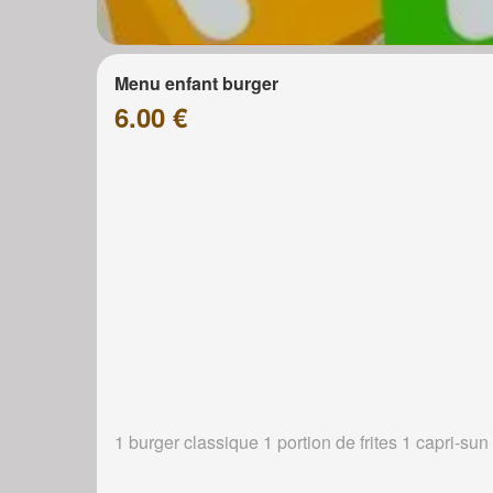
Menu enfant burger
6.00 €
1 burger classique 1 portion de frites 1 capri-sun