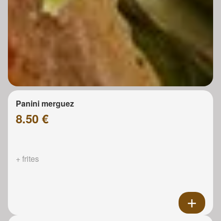
Panini merguez
8.50 €
+ frites