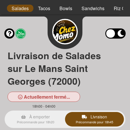
s
Salades
Tacos
Bowls
Sandwichs
Riz Cro
Livraison de Salades
sur Le Mans Saint
Georges (72000)
Actuellement fermé...
18h00 - 04h00
À emporter
Livraison
Précommande pour 18h20
Précommande pour 18h45