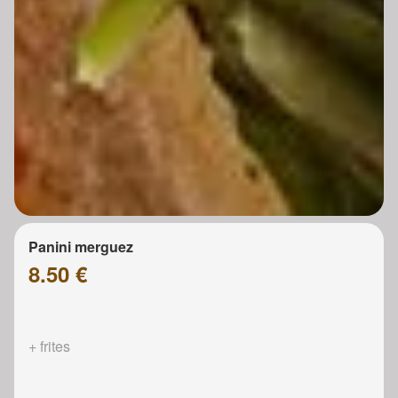
Panini merguez
8.50 €
+ frites