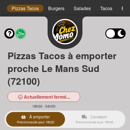
is
Pizzas Tacos
Burgers
Salades
Tacos
Bow
Pizzas Tacos à emporter
proche Le Mans Sud
(72100)
Actuellement fermé...
18h00 - 04h00
À emporter
Livraison
Précommande pour 18h20
Précommande pour 18h45