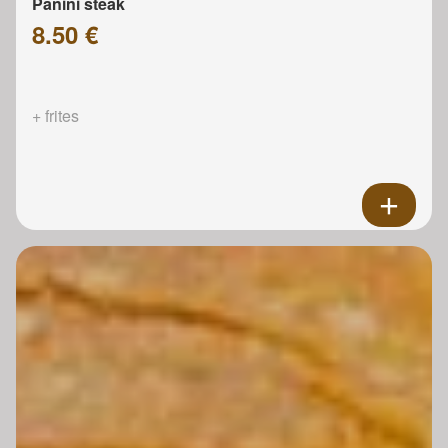
Panini steak
8.50 €
+ frites