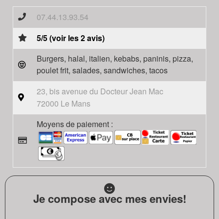
07.44.13.93.54
5/5 (voir les 2 avis)
Burgers, halal, italien, kebabs, paninis, pizza,
poulet frit, salades, sandwiches, tacos
23, bis avenue du Docteur Jean Mac
72000 Le Mans
Moyens de paiement :
Je compose avec mes envies!