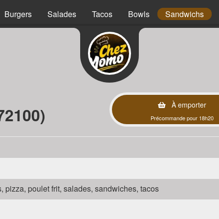
Burgers
Salades
Tacos
Bowls
Sandwichs
À emporter
72100)
Précommande pour 18h20
s, pizza, poulet frit, salades, sandwiches, tacos