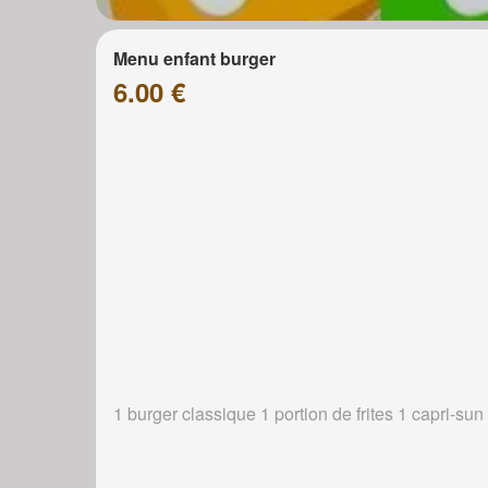
Menu enfant burger
6.00 €
1 burger classique 1 portion de frites 1 capri-sun