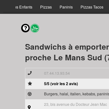
Menus Enfants
Pizzas
Paninis
Pizzas Tacos
Sandwichs à emporter
proche Le Mans Sud (
07.44.13.93.54
5/5 (voir les 2 avis)
Burgers, halal, italien, kebabs, panini
23, bis avenue du Docteur Jean Mac