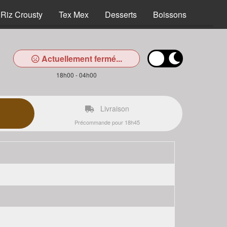
Riz Crousty
Tex Mex
Desserts
Boissons
Actuellement fermé...
18h00 - 04h00
Livraison
Précommande pour 18h45