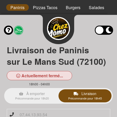
s
Paninis
Pizzas Tacos
Burgers
Salades
Ta
Livraison de Paninis
sur Le Mans Sud (72100)
Actuellement fermé...
18h00 - 04h00
À emporter
Livraison
Précommande pour 18h20
Précommande pour 18h45
07.44.13.93.54