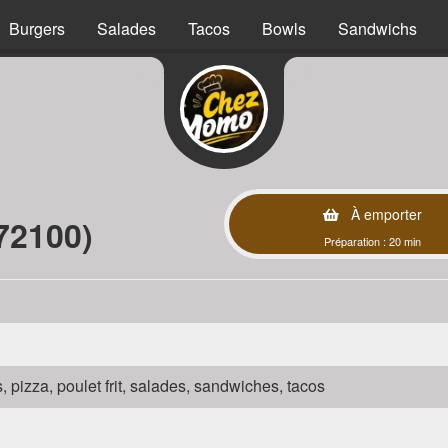
Burgers
Salades
Tacos
Bowls
Sandwichs
À emporter
72100)
Préparation : 20 min
s, pizza, poulet frit, salades, sandwiches, tacos