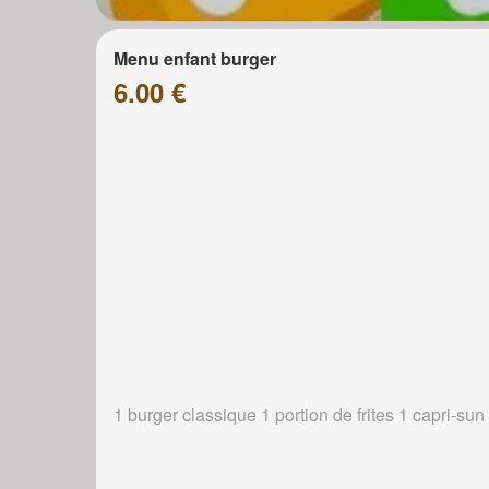
Menu enfant burger
6.00 €
1 burger classique 1 portion de frites 1 capri-sun