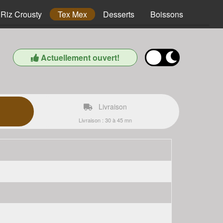
Riz Crousty
Tex Mex
Desserts
Boissons
Actuellement ouvert!
Livraison
Livraison : 30 à 45 mn