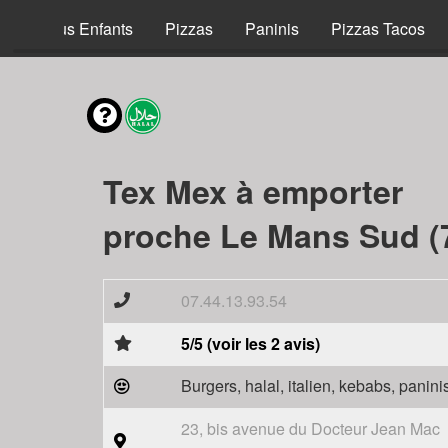
Menus Enfants
Pizzas
Paninis
Pizzas Tacos
Tex Mex à emporter
proche Le Mans Sud (
07.44.13.93.54
5/5 (voir les 2 avis)
Burgers, halal, italien, kebabs, panini
23, bis avenue du Docteur Jean Mac