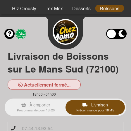
hs
Riz Crousty
Tex Mex
Desserts
Boissons
Livraison de Boissons
sur Le Mans Sud (72100)
Actuellement fermé...
18h00 - 04h00
À emporter
Livraison
Précommande pour 18h20
Précommande pour 18h45
07.44.13.93.54