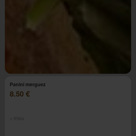
Panini merguez
8.50 €
+ frites