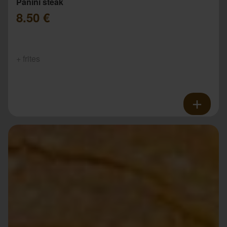
Panini steak
8.50 €
+ frites