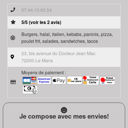
07.44.13.93.54
5/5 (voir les 2 avis)
Burgers, halal, italien, kebabs, paninis, pizza,
poulet frit, salades, sandwiches, tacos
23, bis avenue du Docteur Jean Mac
72000 Le Mans
Moyens de paiement :
Je compose avec mes envies!