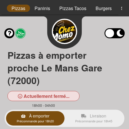
s
Pizzas
Paninis
Pizzas Tacos
Burgers
Sal
Pizzas à emporter
proche Le Mans Gare
(72000)
Actuellement fermé...
18h00 - 04h00
À emporter
Livraison
Précommande pour 18h20
Précommande pour 18h45