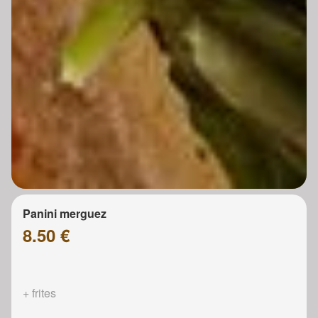
Panini merguez
8.50 €
+ frites