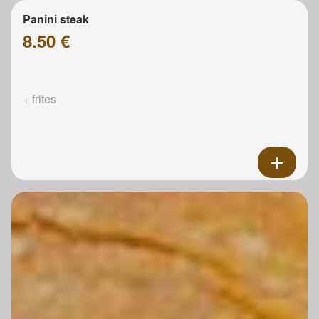
Panini steak
8.50 €
+ frites