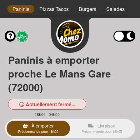
s
Paninis
Pizzas Tacos
Burgers
Salades
Ta
Paninis à emporter
proche Le Mans Gare
(72000)
Actuellement fermé...
18h00 - 04h00
À emporter
Livraison
Précommande pour 18h20
Précommande pour 18h45