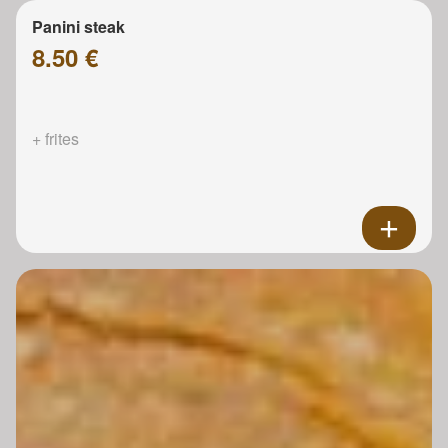
Panini steak
8.50 €
+ frites