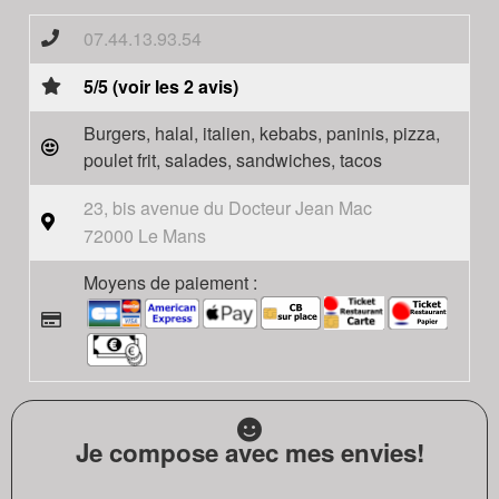
07.44.13.93.54
5/5 (voir les 2 avis)
Burgers, halal, italien, kebabs, paninis, pizza,
poulet frit, salades, sandwiches, tacos
23, bis avenue du Docteur Jean Mac
72000 Le Mans
Moyens de paiement :
Je compose avec mes envies!