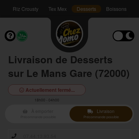
hs
Riz Crousty
Tex Mex
Desserts
Boissons
Livraison de Desserts
sur Le Mans Gare (72000)
Actuellement fermé...
18h00 - 04h00
À emporter
Livraison
Précommande possible
Précommande possible
07.44.13.93.54