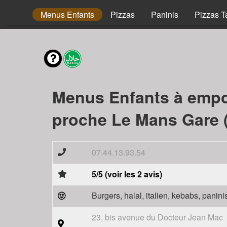
envies
Menus Enfants
Pizzas
Paninis
Pizzas T
Menus Enfants à empo
proche Le Mans Gare 
07.44.13.93.54
5/5 (voir les 2 avis)
Burgers, halal, italien, kebabs, panini
23, bis avenue du Docteur Jean Mac