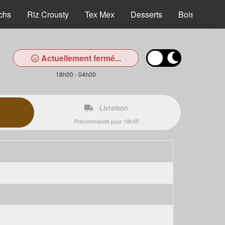
chs
Riz Crousty
Tex Mex
Desserts
Boissons
Actuellement fermé...
18h00 - 04h00
Livraison
Précommande pour 18h45