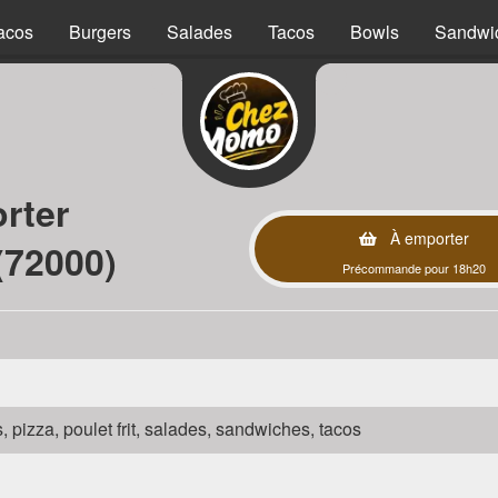
acos
Burgers
Salades
Tacos
Bowls
Sandwi
rter
À emporter
(72000)
Précommande pour 18h20
s, pizza, poulet frit, salades, sandwiches, tacos