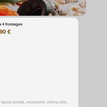
a 4 fromages
90 €
 sauce tomate, mozzarella, chèvre, brie,