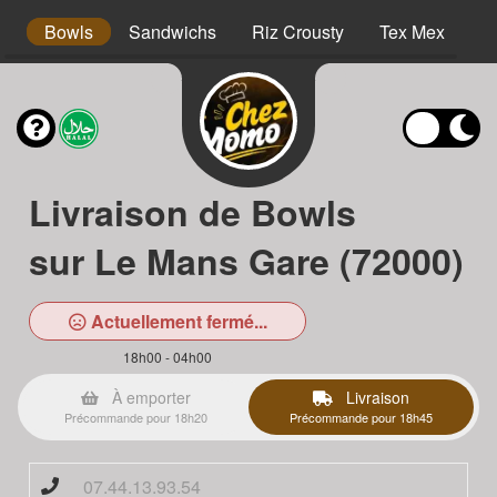
s
Bowls
Sandwichs
Riz Crousty
Tex Mex
D
Livraison de Bowls
sur Le Mans Gare (72000)
Actuellement fermé...
18h00 - 04h00
À emporter
Livraison
Précommande pour 18h20
Précommande pour 18h45
07.44.13.93.54