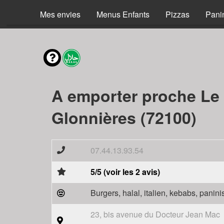
Mes envies
Menus Enfants
Pizzas
Pani
A emporter proche Le
Glonnières (72100)
07.44.13.93.54
5/5 (voir les 2 avis)
Burgers, halal, italien, kebabs, panini
23, bis avenue du Docteur Jean Mac