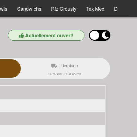
wls
Sandwichs
Riz Crousty
Tex Mex
Desserts
Actuellement ouvert!
Livraison
Livraison : 30 à 45 mn