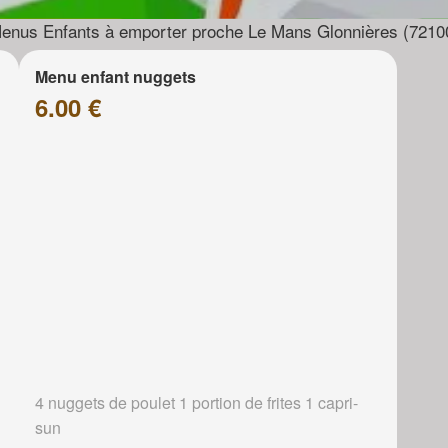
enus Enfants à emporter proche Le Mans Glonnières (7210
Menu enfant nuggets
6.00 €
4 nuggets de poulet 1 portion de frites 1 capri-
sun