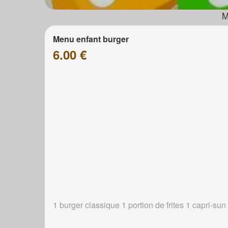
M
Menu enfant burger
6.00 €
1 burger classique 1 portion de frites 1 capri-sun