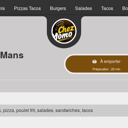
nis
Pizzas Tacos
Burgers
Salades
Tacos
Bo
 Mans
À emporter
Préparation : 20 min
s, pizza, poulet frit, salades, sandwiches, tacos