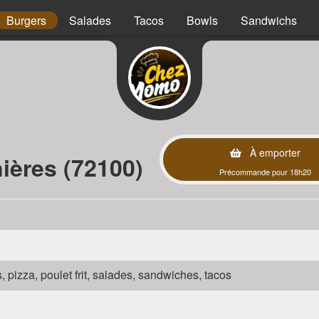
Burgers
Salades
Tacos
Bowls
Sandwichs
À emporter
ières (72100)
Précommande pour 18h20
s, pizza, poulet frit, salades, sandwiches, tacos