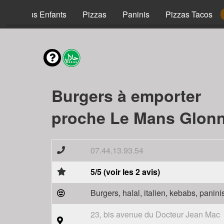
Menus Enfants
Pizzas
Paninis
Pizzas Tacos
Burgers à emporter
proche Le Mans Glonn
07.44.13.93.54
5/5 (voir les 2 avis)
Burgers, halal, italien, kebabs, panini
23, bis avenue du Docteur Jean Mac