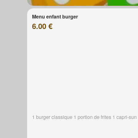
Menu enfant burger
6.00 €
1 burger classique 1 portion de frites 1 capri-sun