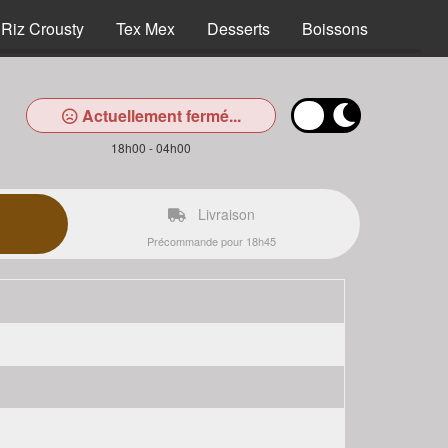
Riz Crousty
Tex Mex
Desserts
Boissons
Actuellement fermé...
18h00 - 04h00
Livraison
Précommande pour 18h45