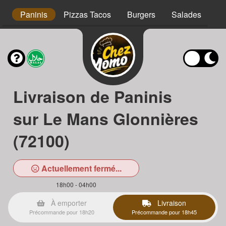
s
Paninis
Pizzas Tacos
Burgers
Salades
Ta
Livraison de Paninis
sur Le Mans Glonnières
(72100)
Actuellement fermé...
18h00 - 04h00
À emporter
Livraison
Précommande pour 18h20
Précommande pour 18h45