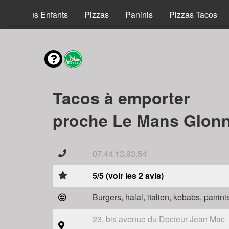
Menus Enfants
Pizzas
Paninis
Pizzas Tacos
Tacos à emporter
proche Le Mans Glonn
07.44.13.93.54
5/5 (voir les 2 avis)
Burgers, halal, italien, kebabs, panini
23, bis avenue du Docteur Jean Mac