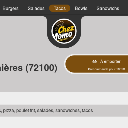
Burgers
Salades
Tacos
Bowls
Sandwichs
À emporter
ières (72100)
Précommande pour 18h20
s, pizza, poulet frit, salades, sandwiches, tacos