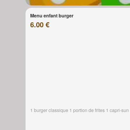
Menu enfant burger
6.00 €
1 burger classique 1 portion de frites 1 capri-sun