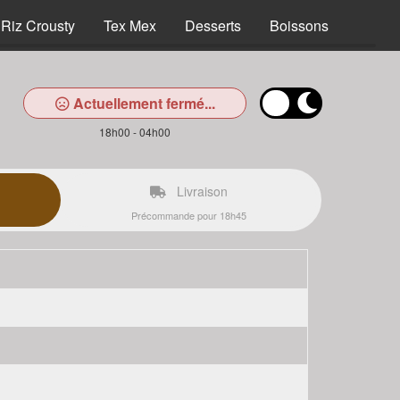
Riz Crousty
Tex Mex
Desserts
Boissons
Actuellement fermé...
18h00 - 04h00
Livraison
Précommande pour 18h45