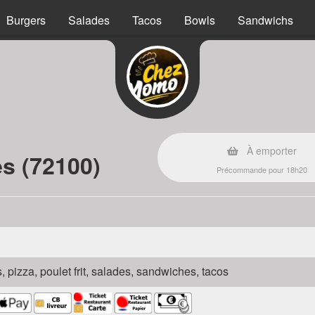
Burgers
Salades
Tacos
Bowls
Sandwichs
s
À emporter
s (72100)
Précommande pour 18h20
s, pizza, poulet frit, salades, sandwiches, tacos