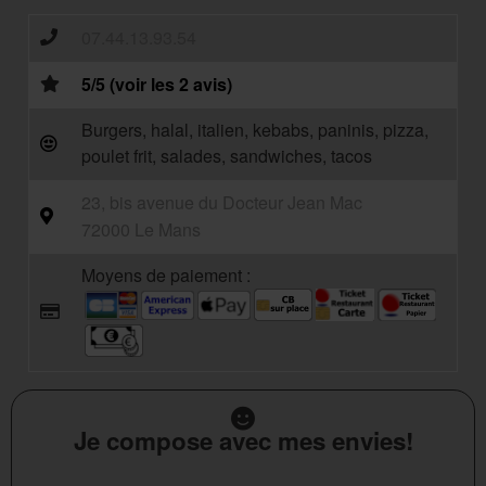
07.44.13.93.54
5/5 (voir les 2 avis)
Burgers, halal, italien, kebabs, paninis, pizza,
poulet frit, salades, sandwiches, tacos
23, bis avenue du Docteur Jean Mac
72000 Le Mans
Moyens de paiement :
Je compose avec mes envies!