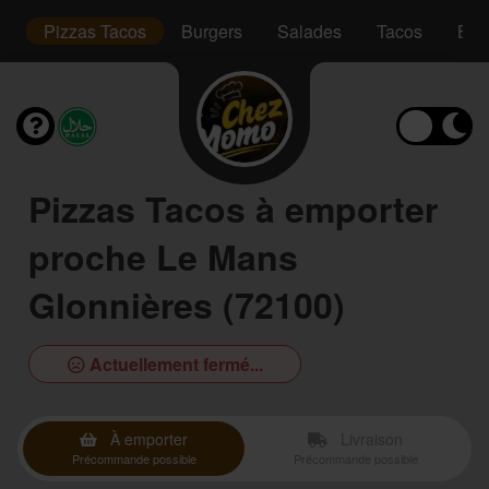
is
Pizzas Tacos
Burgers
Salades
Tacos
Bow
Pizzas Tacos à emporter
proche Le Mans
Glonnières (72100)
Actuellement fermé...
À emporter
Livraison
Précommande possible
Précommande possible