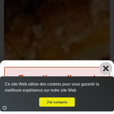
Exceptionnellement
Ce site Web utilise des cookies pour vous garantir la
fermé
meilleure expérience sur notre site Web
A Emporter sur Le Mans Glonnières
(Précommande possible)
J'ai compris
Accueil
Panier
Compte