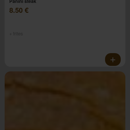
Panini steak
8.50 €
+ frites