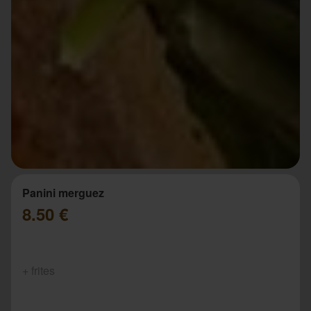
Panini merguez
8.50 €
+ frites