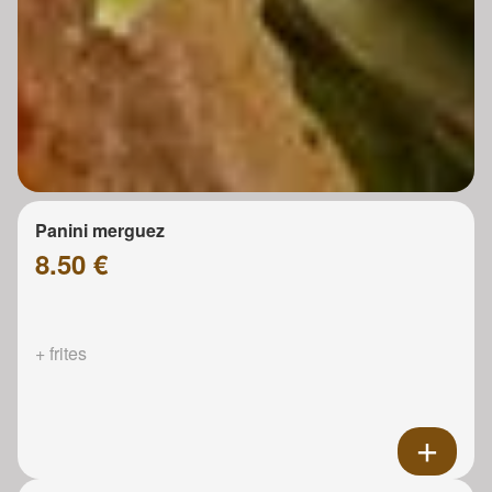
Panini merguez
8.50 €
+ frites