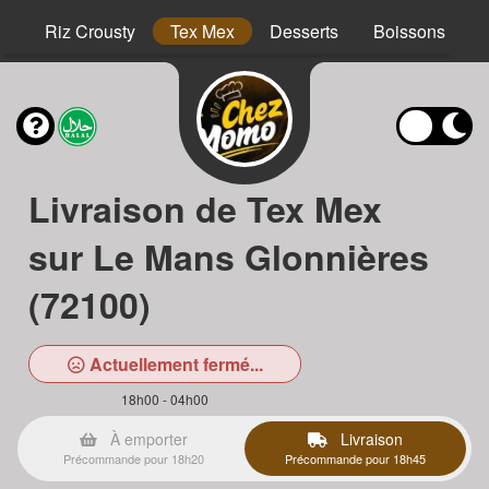
hs
Riz Crousty
Tex Mex
Desserts
Boissons
Livraison de Tex Mex
sur Le Mans Glonnières
(72100)
Actuellement fermé...
18h00 - 04h00
À emporter
Livraison
Précommande pour 18h20
Précommande pour 18h45