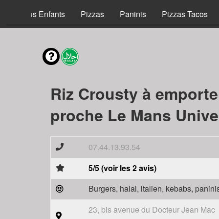
Menus Enfants
Pizzas
Paninis
Pizzas Tacos
Riz Crousty à emporte
proche Le Mans Univer
07.44.13.93.54
5/5 (voir les 2 avis)
Burgers, halal, italien, kebabs, panini
23, bis avenue du Docteur Jean Mac