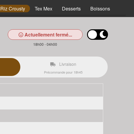
Riz Crousty
Tex Mex
Desserts
Boissons
Actuellement fermé...
18h00 - 04h00
Livraison
Précommande pour 18h45