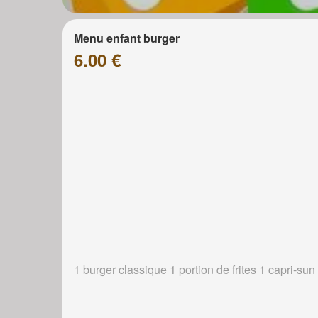
Menu enfant burger
6.00 €
1 burger classique 1 portion de frites 1 capri-sun