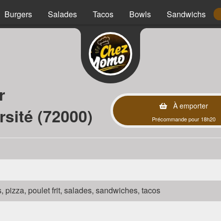
Burgers
Salades
Tacos
Bowls
Sandwichs
r
À emporter
sité (72000)
Précommande pour 18h20
s, pizza, poulet frit, salades, sandwiches, tacos