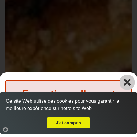
Exceptionnellement
Ce site Web utilise des cookies pour vous garantir la
fermé
meilleure expérience sur notre site Web
A Emporter sur Le Mans Université
(Précommande possible)
J'ai compris
Accueil
Panier
Compte