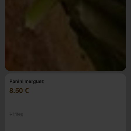
Panini merguez
8.50 €
+ frites