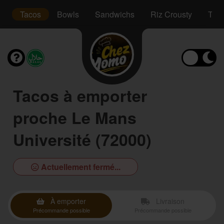
s
Tacos
Bowls
Sandwichs
Riz Crousty
Tex
Tacos à emporter
proche Le Mans
Université (72000)
Actuellement fermé...
À emporter
Livraison
Précommande possible
Précommande possible