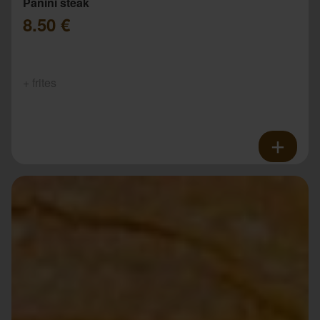
Panini steak
8.50 €
+ frites