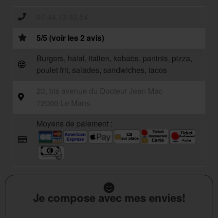
07.44.13.93.54
5/5 (voir les 2 avis)
Burgers, halal, italien, kebabs, paninis, pizza,
poulet frit, salades, sandwiches, tacos
23, bis avenue du Docteur Jean Mac
72000 Le Mans
Moyens de paiement :
Je compose avec mes envies!