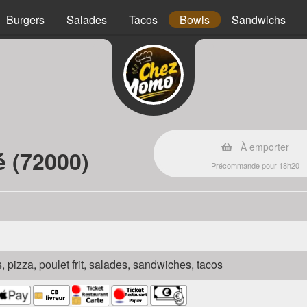
Burgers
Salades
Tacos
Bowls
Sandwichs
À emporter
é (72000)
Précommande pour 18h20
s, pizza, poulet frit, salades, sandwiches, tacos