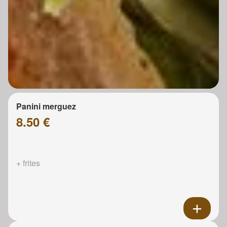
Panini merguez
8.50 €
+ frites