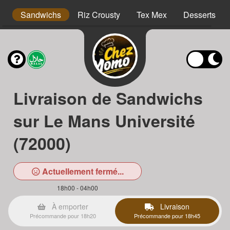
s
Sandwichs
Riz Crousty
Tex Mex
Desserts
Livraison de Sandwichs
sur Le Mans Université
(72000)
Actuellement fermé...
18h00 - 04h00
À emporter
Livraison
Précommande pour 18h20
Précommande pour 18h45