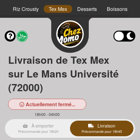
hs
Riz Crousty
Tex Mex
Desserts
Boissons
Livraison de Tex Mex
sur Le Mans Université
(72000)
Actuellement fermé...
18h00 - 04h00
À emporter
Livraison
Précommande pour 18h20
Précommande pour 18h45