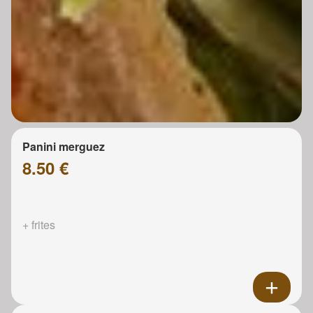
Panini merguez
8.50 €
+ frites