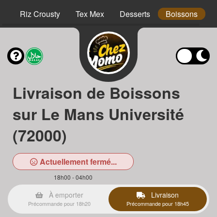
hs
Riz Crousty
Tex Mex
Desserts
Boissons
Livraison de Boissons
sur Le Mans Université
(72000)
Actuellement fermé...
18h00 - 04h00
À emporter
Livraison
Précommande pour 18h20
Précommande pour 18h45