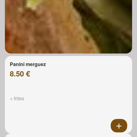
Panini merguez
8.50 €
+ frites