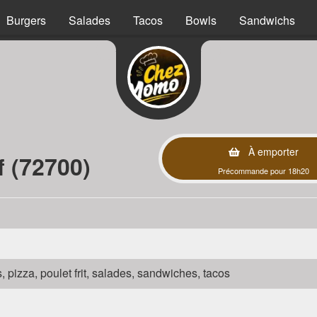
Burgers
Salades
Tacos
Bowls
Sandwichs
À emporter
f (72700)
Précommande pour 18h20
s, pizza, poulet frit, salades, sandwiches, tacos