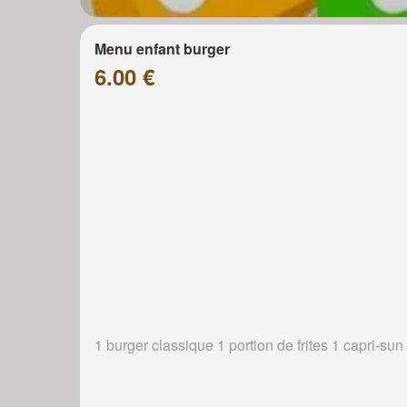
Menu enfant burger
6.00 €
1 burger classique 1 portion de frites 1 capri-sun