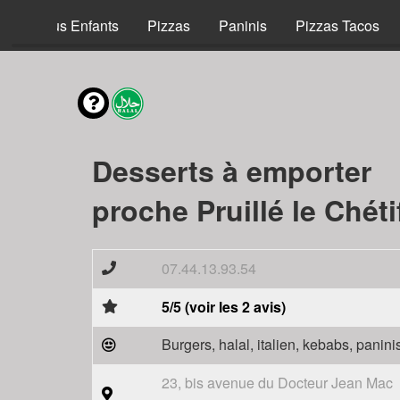
Menus Enfants
Pizzas
Paninis
Pizzas Tacos
Desserts à emporter
proche Pruillé le Chéti
07.44.13.93.54
5/5 (voir les 2 avis)
Burgers, halal, italien, kebabs, panini
23, bis avenue du Docteur Jean Mac