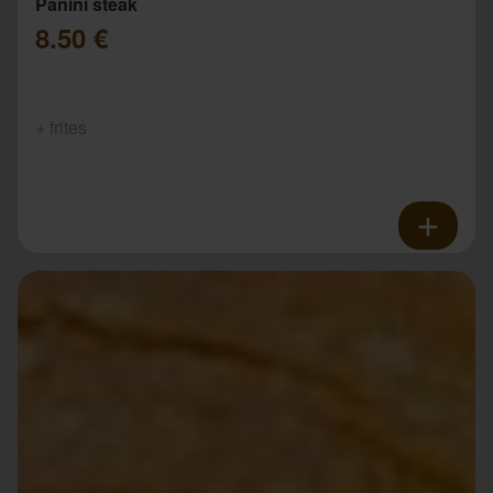
Panini steak
8.50 €
+ frites