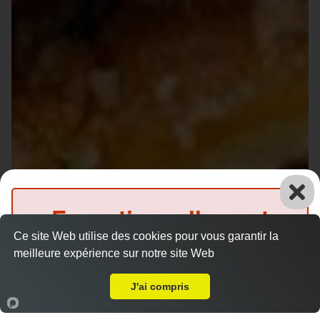
Exceptionnellement
Ce site Web utilise des cookies pour vous garantir la
fermé
meilleure expérience sur notre site Web
A Emporter sur Pruillé le Chétif
(Précommande possible)
J'ai compris
Accueil
Panier
Compte