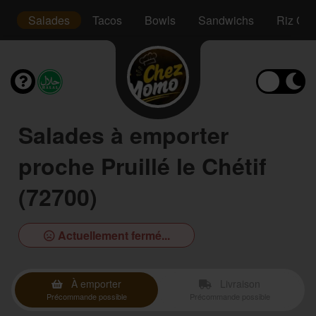
s
Salades
Tacos
Bowls
Sandwichs
Riz Cro
Salades à emporter
proche Pruillé le Chétif
(72700)
Actuellement fermé...
À emporter
Livraison
Précommande possible
Précommande possible