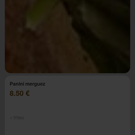
Panini merguez
8.50 €
+ frites