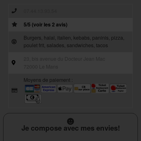
07.44.13.93.54
5/5 (voir les 2 avis)
Burgers, halal, italien, kebabs, paninis, pizza,
poulet frit, salades, sandwiches, tacos
23, bis avenue du Docteur Jean Mac
72000 Le Mans
Moyens de paiement :
Je compose avec mes envies!