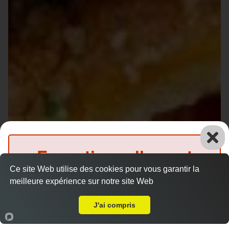
Exceptionnellement
Ce site Web utilise des cookies pour vous garantir la
fermé
meilleure expérience sur notre site Web
Livraison sur Pruillé le Chétif
(Précommande possible)
J'ai compris
Accueil
Panier
Compte