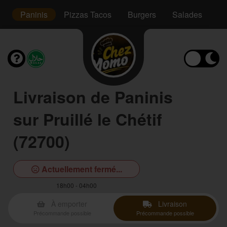
s
Paninis
Pizzas Tacos
Burgers
Salades
Ta
Livraison de Paninis
sur Pruillé le Chétif
(72700)
Actuellement fermé...
18h00 - 04h00
À emporter
Livraison
Précommande possible
Précommande possible