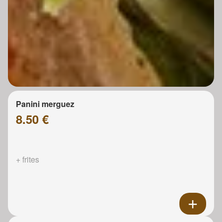
Panini merguez
8.50 €
+ frites