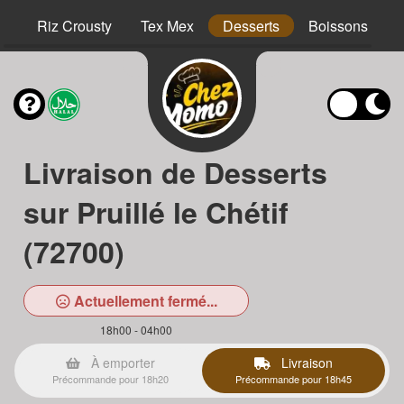
hs
Riz Crousty
Tex Mex
Desserts
Boissons
Livraison de Desserts
sur Pruillé le Chétif
(72700)
Actuellement fermé...
18h00 - 04h00
À emporter
Livraison
Précommande pour 18h20
Précommande pour 18h45