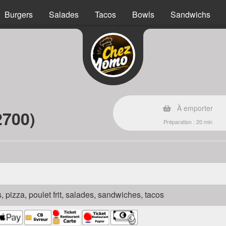
Burgers
Salades
Tacos
Bowls
Sandwichs
À emporter
2700)
Préparation : 20 min
s, pizza, poulet frit, salades, sandwiches, tacos