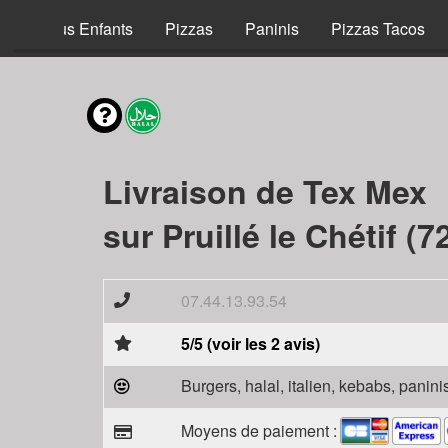
Menus Enfants
Pizzas
Paninis
Pizzas Tacos
Livraison de Tex Mex
sur Pruillé le Chétif (7
07.44.13.93.54
5/5 (voir les 2 avis)
Burgers, halal, italien, kebabs, panini
Moyens de paiement :