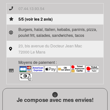
07.44.13.93.54
5/5 (voir les 2 avis)
Burgers, halal, italien, kebabs, paninis, pizza,
poulet frit, salades, sandwiches, tacos
23, bis avenue du Docteur Jean Mac
72000 Le Mans
Moyens de paiement :
Je compose avec mes envies!