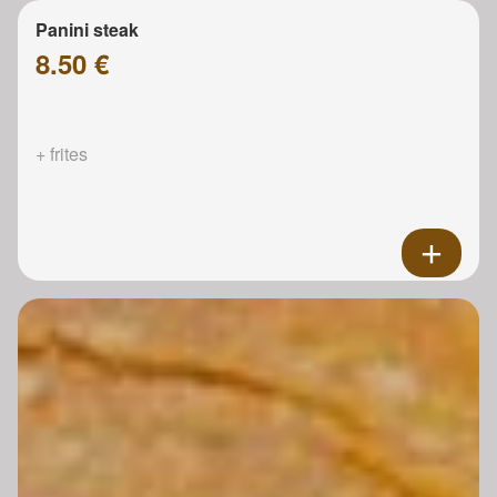
Panini steak
8.50 €
+ frites