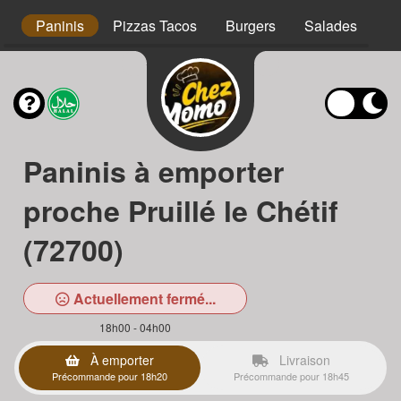
s
Paninis
Pizzas Tacos
Burgers
Salades
Ta
Paninis à emporter
proche Pruillé le Chétif
(72700)
Actuellement fermé...
18h00 - 04h00
À emporter
Livraison
Précommande pour 18h20
Précommande pour 18h45