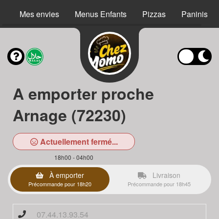
Mes envies
Menus Enfants
Pizzas
Paninis
A emporter proche
Arnage (72230)
Actuellement fermé...
18h00 - 04h00
À emporter
Livraison
Précommande pour 18h20
Précommande pour 18h45
07.44.13.93.54