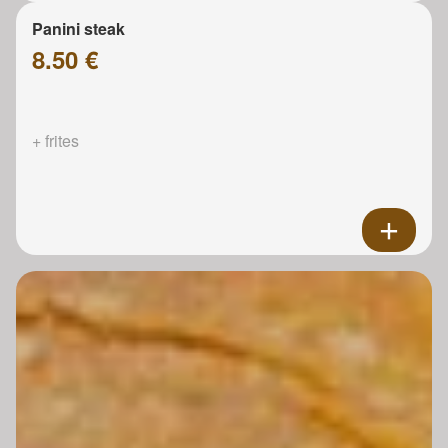
Panini steak
8.50 €
+ frites