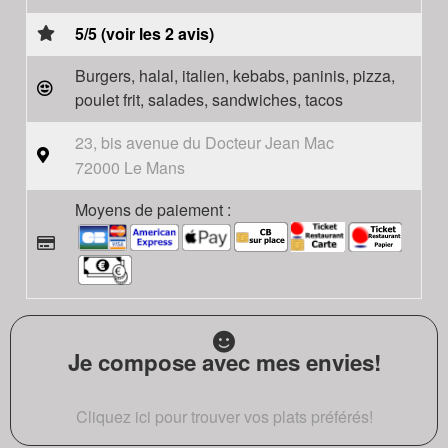
5/5 (voir les 2 avis)
Burgers, halal, italien, kebabs, paninis, pizza,
poulet frit, salades, sandwiches, tacos
23, bis avenue du Docteur Jean Mac
72000 Le Mans
Moyens de paiement :
Je compose avec mes envies!
Cliquez ici pour trouver vos plats préférés!